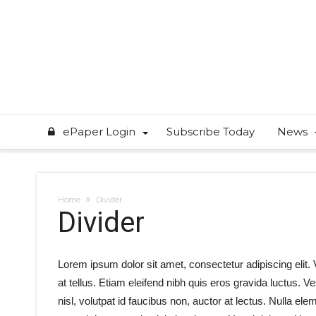
ePaper Login
Subscribe Today
News
Home
Divider
Divider
Lorem ipsum dolor sit amet, consectetur adipiscing elit.
at tellus. Etiam eleifend nibh quis eros gravida luctus.
nisl, volutpat id faucibus non, auctor at lectus. Nulla el