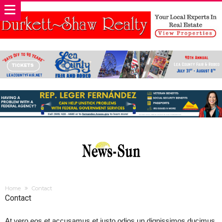
Home
Contact
Contact
At vero eos et accusamus et iusto odios un dignissimos ducimus